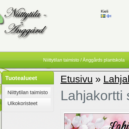
Kieli
Niittytilan taimisto / Änggårds plantskola
Etusivu
»
Lahjak
Tuotealueet
Lahjakortti
Niittytilan taimisto
Ulkokoristeet