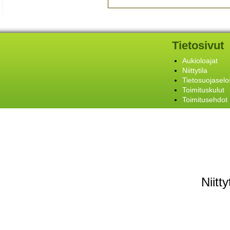
Tietosivut
Aukioloajat
Niittytila
Tietosuojaselo
Toimituskulut
Toimitusehdot
Niitt