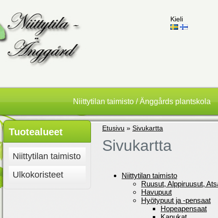
Kieli
Niittytilan taimisto / Änggårds plantskola
Etusivu
»
Sivukartta
Tuotealueet
Sivukartta
Niittytilan taimisto
Ulkokoristeet
Niittytilan taimisto
Ruusut, Alppiruusut, Ats
Havupuut
Hyötypuut ja -pensaat
Hopeapensaat
Kanukat