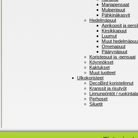
Marjapensaat
Mulperipuut
Pähkinäkasvit
Hedelmäpuut
Aprikoosit ja persi
Kirsikkapuut
Luumut
Muut hedelmäpuu
Omenapuut
Päärynäpuut
Koristepuut ja -pensaat
Köynnökset
Kaktukset
Muut tuotteet
Ulkokoristeet
DecoBird koristelinnut
Kranssit ja risutyöt
Linnunpöntöt / ruokintal
Perhoset
Siluetit