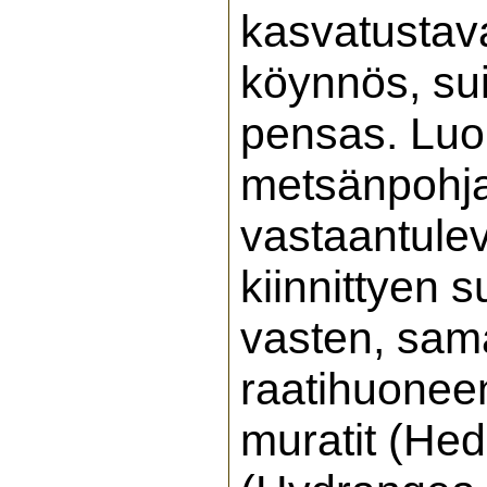
kasvatustava
köynnös, sui
pensas. Luo
metsänpohjaa
vastaantulev
kiinnittyen s
vasten, sama
raatihuoneenv
muratit (Hed