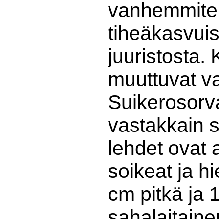
vanhemmiten
tiheäkasvuis
juuristosta.
muuttuvat v
Suikerosorva
vastakkain s
lehdet ovat
soikeat ja h
cm pitkä ja 
sahalaitaine