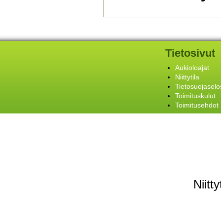
Tietosivut
Aukioloajat
Niittytila
Tietosuojaselo
Toimituskulut
Toimitusehdot
Niitt