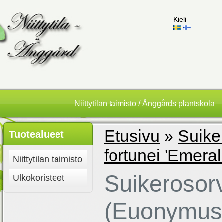
Kieli
Niittytilan taimisto / Änggårds plantskola
Etusivu
»
Suike
Tuotealueet
fortunei 'Emeral
Niittytilan taimisto
Suikerosor
Ulkokoristeet
(Euonymus f