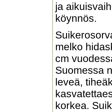
ja aikuisvai
köynnös.
Suikerosorva
melko hidas
cm vuodessa
Suomessa n. 
leveä, tihe
kasvatettaess
korkea. Sui