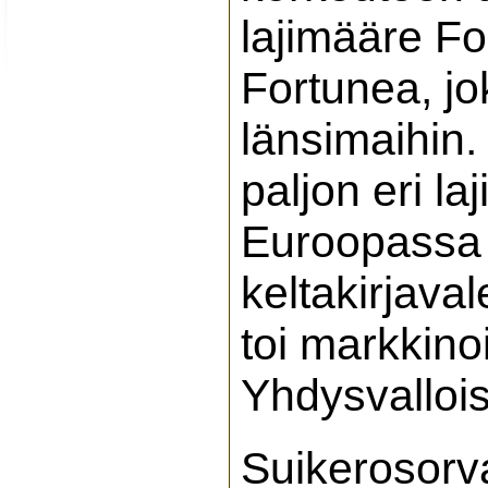
lajimääre For
Fortunea, jo
länsimaihin.
paljon eri la
Euroopassa o
keltakirjava
toi markkinoi
Yhdysvalloi
Suikerosorv