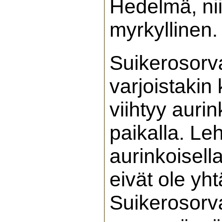
Hedelmä, nii
myrkyllinen
Suikerosorv
varjoistakin
viihtyy aurin
paikalla. Le
aurinkoisella
eivät ole yh
Suikerosorv