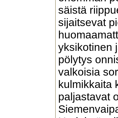
säistä riipp
sijaitsevat 
huomaamattom
yksikotinen 
pölytys onni
valkoisia sor
kulmikkaita
paljastavat
Siemenvaipat