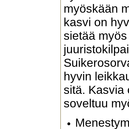
myöskään my
kasvi on hyv
sietää myös
juuristokilp
Suikerosorv
hyvin leikka
sitä. Kasvia 
soveltuu my
Menestymi