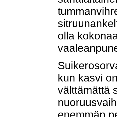
tummanvihreä
sitruunankel
olla kokonaa
vaaleanpune
Suikerosorv
kun kasvi on
välttämättä 
nuoruusvaih
enemmän pe