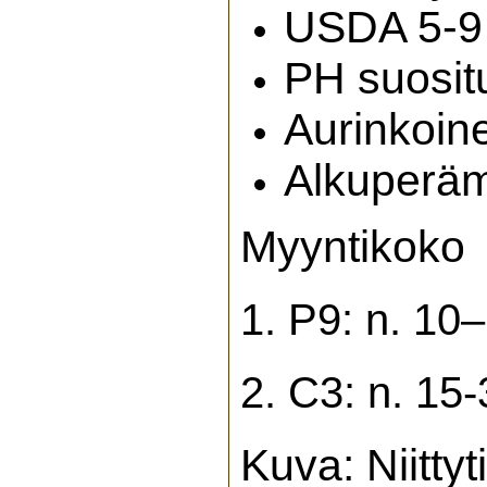
USDA 5-9
PH suosit
Aurinkoin
Alkuperäm
Myyntikoko
1. P9: n. 10
2. C3: n. 15
Kuva: Niittyti