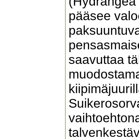
(Hydrangea a
pääsee valoo
paksuuntuva
pensasmaise
saavuttaa tä
muodostamaa
kiipimäjuuri
Suikerosorv
vaihtoehtona
talvenkestä