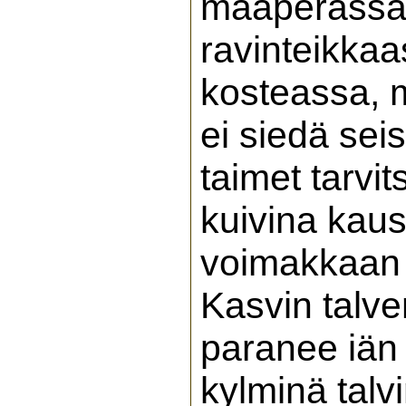
maaperässä, 
ravinteikkaa
kosteassa, 
ei siedä sei
taimet tarvit
kuivina kaus
voimakkaan 
Kasvin talve
paranee iän 
kylminä talv