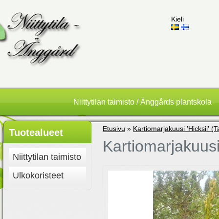
Kieli
Niittytilan taimisto / Änggårds plantskola
Etusivu
»
Kartiomarjakuusi 'Hicksii' (T
Tuotealueet
Kartiomarjakuusi 
Niittytilan taimisto
Ulkokoristeet