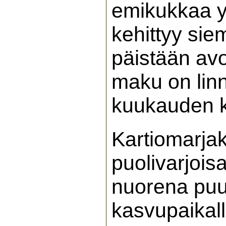
emikukkaa y
kehittyy sie
päistään av
maku on linn
kuukauden k
Kartiomarjak
puolivarjoi
nuorena puu 
kasvupaikall