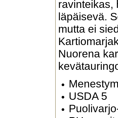
ravinteikas,
läpäisevä. S
mutta ei si
Kartiomarja
Nuorena kart
kevätauringo
Menestymis
USDA 5
Puolivarjo