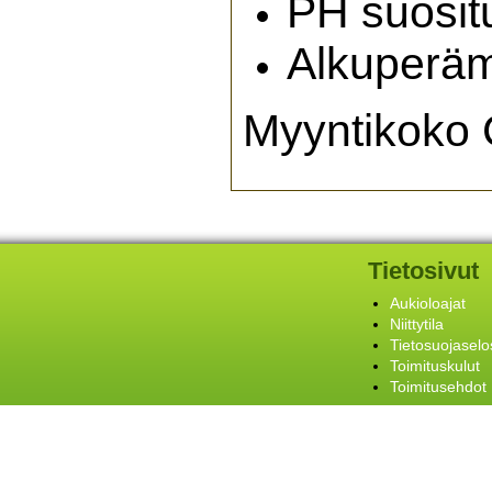
PH suosit
Alkuperä
Myyntikoko
Tietosivut
Aukioloajat
Niittytila
Tietosuojaselo
Toimituskulut
Toimitusehdot