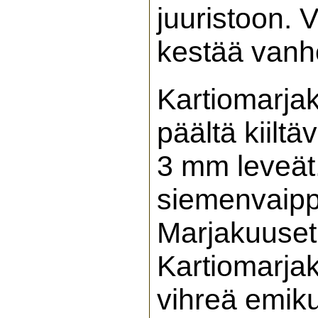
juuristoon. 
kestää vanhe
Kartiomarja
päältä kiiltä
3 mm leveät.
siemenvaipp
Marjakuuset 
Kartiomarjak
vihreä emiku