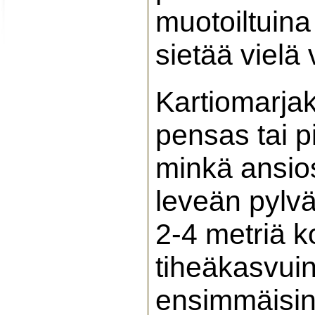
muotoiltuina
sietää vielä
Kartiomarjak
pensas tai p
minkä ansios
leveän pylvä
2-4 metriä k
tiheäkasvuin
ensimmäisin