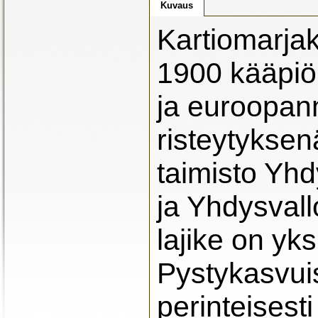
Kuvaus
Kartiomarjak
1900 kääpiö
ja euroopan
risteytyksen
taimisto Yh
ja Yhdysvall
lajike on yks
Pystykasvuis
perinteisest