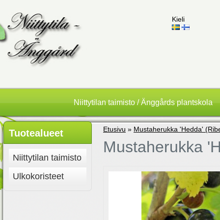
Kieli
Niittytilan taimisto / Änggårds plantskola
Etusivu
»
Mustaherukka 'Hedda' (Rib
Tuotealueet
Mustaherukka 'H
Niittytilan taimisto
Ulkokoristeet