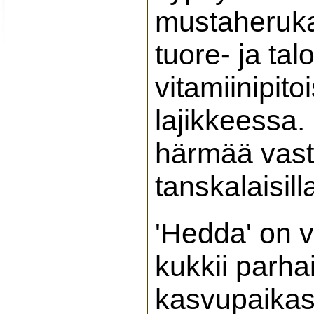
mustaheruka
tuore- ja ta
vitamiinipi
lajikkeessa.
härmää vasta
tanskalaisilla
'Hedda' on 
kukkii parha
kasvupaikass