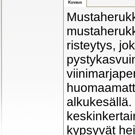
Kuvaus
Mustaherukk
mustaherukka
risteytys, jo
pystykasvui
viinimarjape
huomaamatto
alkukesällä.
keskinkertai
kypsyvät he