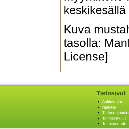
keskikesällä
Kuva mustah
tasolla: Man
License]
Tietosivut
Aukioloajat
Niittytila
Tietosuojaselo
Toimituskulut
Toimitusehdot