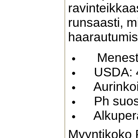
ravinteikka
runsaasti, m
haarautumis
Menest
USDA: 4
Aurinkoin
Ph suosi
Alkuperä
Myyntikoko