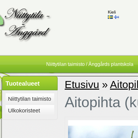
Kieli
Niittytilan taimisto / Änggårds plantskola
Etusivu
»
Aitopi
Tuotealueet
Aitopihta (
Niittytilan taimisto
Ulkokoristeet