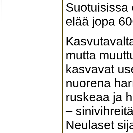
Suotuisissa 
elää jopa 60
Kasvutavalta
mutta muutt
kasvavat us
nuorena har
ruskeaa ja ha
– sinivihreit
Neulaset sij