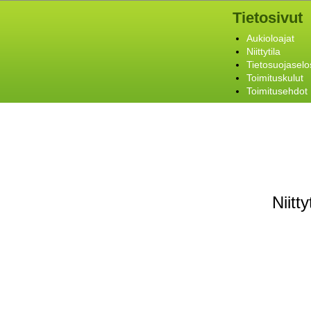
Tietosivut
Aukioloajat
Niittytila
Tietosuojaselo
Toimituskulut
Toimitusehdot
Niitt