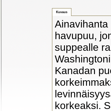
Kuvaus
Ainavihanta 
havupuu, jon
suppealle ra
Washingtoni
Kanadan puol
korkeimmaksi
levinnäisyys
korkeaksi. 