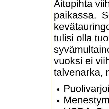
Aitopihta vi
paikassa. Se 
kevätauringo
tulisi olla t
syvämultaine
vuoksi ei v
talvenarka, 
Puolivarjo
Menestymi