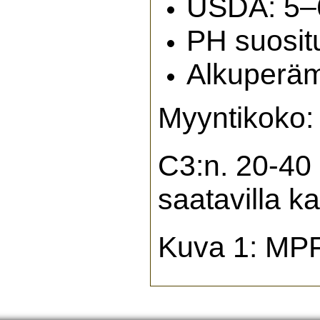
USDA: 5–
PH suosit
Alkuperä
Myyntikoko:
C3:n. 20-40 
saatavilla k
Kuva 1: MPF