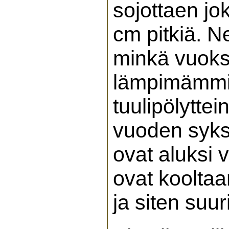
sojottaen jo
cm pitkiä. N
minkä vuoks
lämpimämmis
tuulipölytte
vuoden syksy
ovat aluksi v
ovat kooltaa
ja siten suu