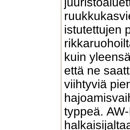
juuristoaluet
ruukkukasvi
istutettujen
rikkaruohoilt
kuin yleensä
että ne saat
viihtyviä pie
hajoamisvai
typpeä. AW-
halkaisijalt