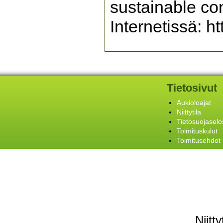
sustainable con
Internetissä: h
Tietosivut
Aukioloajat
Niittytila
Tietosuojaselo
Toimituskulut
Toimitusehdot
Niitt