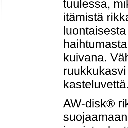
tuulessa, m
itämistä rik
luontaisesta
haihtumasta 
kuivana. Vä
ruukkukasvi
kasteluvettä
AW-disk® ri
suojaamaan 