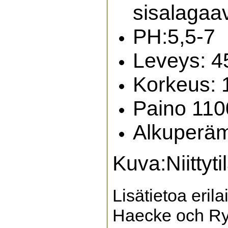
sisalagaav
PH:5,5-7
Leveys: 4
Korkeus: 
Paino 110
Alkuperä
Kuva:Niittyti
Lisätietoa eril
Haecke och Rys