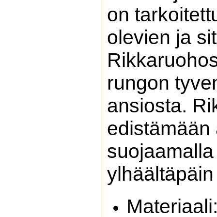
on tarkoitett
olevien ja s
Rikkaruohos
rungon tyven
ansiosta. Ri
edistämään a
suojaamalla 
ylhäältäpäin
Materiaali