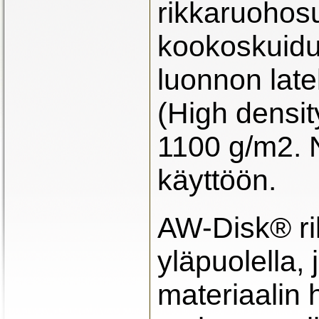
rikkaruohosu
kookoskuidui
luonnon lat
(High densit
1100 g/m2. N
käyttöön.
AW-Disk® ri
yläpuolella, 
materiaalin 