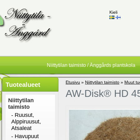
Kieli
Niittytilan taimisto / Änggårds plantskola
Etusivu
»
Niittytilan taimisto
»
Muut tu
Tuotealueet
AW-Disk® HD 45
Niittytilan
taimisto
- Ruusut,
Alppiruusut,
Atsaleat
- Havupuut