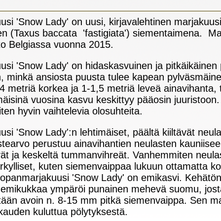
i 'Snow Lady' on uusi, kirjavalehtinen marjakuusil
n (Taxus baccata 'fastigiata') siementaimena. Mar
sto Belgiassa vuonna 2015.
si 'Snow Lady' on hidaskasvuinen ja pitkäikäinen 
, minkä ansiosta puusta tulee kapean pylväsmäinen
2-4 metriä korkea ja 1-1,5 metriä leveä ainavihanta,
mäisinä vuosina kasvu keskittyy pääosin juuristoon
n hyvin vaihtelevia olosuhteita.
i 'Snow Lady':n lehtimäiset, päältä kiiltävät neula
stearvo perustuu ainavihantien neulasten kauniise
ävät ja keskeltä tummanvihreät. Vanhemmiten neulas
rkylliset, kuten siemenvaippaa lukuun ottamatta k
roopanmarjakuusi 'Snow Lady' on emikasvi. Kehätön
 emikukkaa ympäröi punainen mehevä suomu, josta
stään avoin n. 8-15 mm pitkä siemenvaippa. Sen ma
kauden kuluttua pölytyksestä.