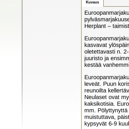
Kuvaus
Euroopanmarjakuus
pylväsmarjakuuse
Herplant – taimi
Euroopanmarjakuu
kasvavat ylöspäin
oletettavasti n. 
juuristo ja ensim
kestää vanhemmite
Euroopanmarjakuus
leveät. Puun kori
reunoilta kellert
Neulaset ovat my
kaksikotisia. Eu
mm. Pölyttynyttä
muistuttava, päi
kypsyvät 6-9 kuu