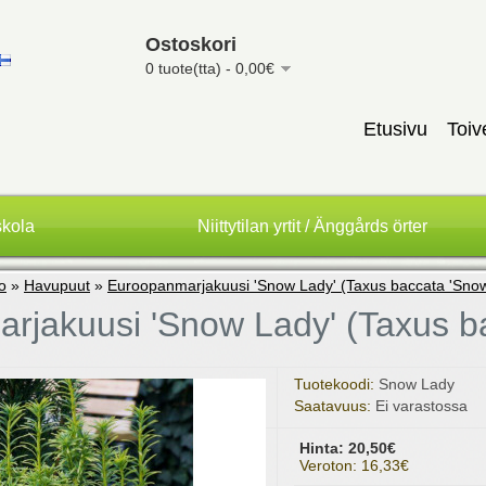
Ostoskori
0 tuote(tta) - 0,00€
Etusivu
Toiv
skola
Niittytilan yrtit / Änggårds örter
to
»
Havupuut
»
Euroopanmarjakuusi 'Snow Lady' (Taxus baccata 'Snow
rjakuusi 'Snow Lady' (Taxus b
Tuotekoodi:
Snow Lady
Saatavuus:
Ei varastossa
Hinta: 20,50€
Veroton: 16,33€