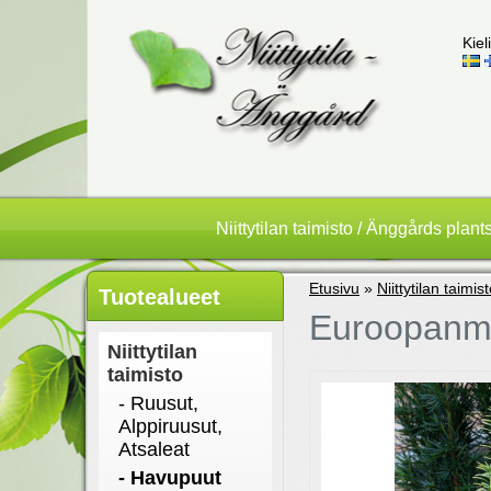
Kieli
Niittytilan taimisto / Änggårds plant
Etusivu
»
Niittytilan taimis
Tuotealueet
Euroopanma
Niittytilan
taimisto
- Ruusut,
Alppiruusut,
Atsaleat
- Havupuut