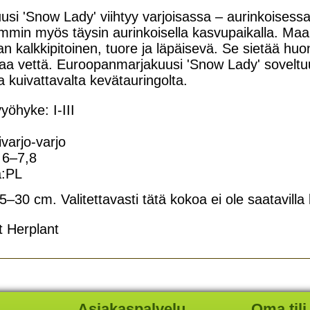
i 'Snow Lady' viihtyy varjoisassa – aurinkoisessa 
mmin myös täysin aurinkoisella kasvupaikalla. Maap
an kalkkipitoinen, tuore ja läpäisevä. Se sietää huo
a vettä. Euroopanmarjakuusi 'Snow Lady' soveltu
ta kuivattavalta kevätauringolta.
öhyke: I-III
varjo-varjo
 6–7,8
a:PL
–30 cm. Valitettavasti tätä kokoa ei ole saatavilla
t Herplant
Asiakaspalvelu
Oma tili