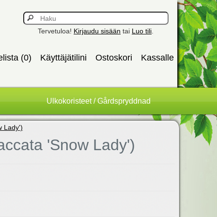
Tervetuloa!
Kirjaudu sisään
tai
Luo tili
.
elista (0)
Käyttäjätilini
Ostoskori
Kassalle
Ulkokoristeet / Gårdspryddnad
 Lady')
accata 'Snow Lady')