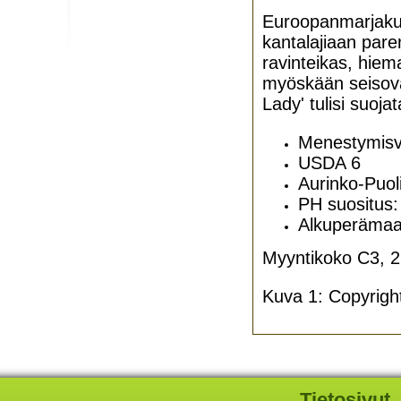
Euroopanmarjakuus
kantalajiaan pare
ravinteikas, hiem
myöskään seisova
Lady' tulisi suoja
Menestymisvy
USDA 6
Aurinko-Puoli
PH suositus:
Alkuperäma
Myyntikoko C3, 25
Kuva 1: Copyrigh
Tietosivut