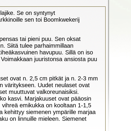
ajike. Se on syntynyt
kkinoille sen toi Boomkwekerij
pensas tai pieni puu. Sen oksat
. Siitä tulee parhaimmillaan
 tiheäkasvuinen havupuu. Sillä on iso
. Voimakkaan juuristonsa ansiosta puu
set ovat n. 2,5 cm pitkät ja n. 2-3 mm
en väritykseen. Uudet neulaset ovat
et muuttuvat valkoreunaisiksi.
oko kasvi. Marjakuuset ovat pääosin
 vihreä emikukka on kooltaan 1-1,5
 kehittyy siemenen ympärille marjaa
ku on linnuille mieleen. Siemenet