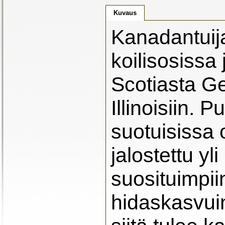
Kuvaus
Kanadantuija
koilisosiss
Scotiasta G
Illinoisiin.
suotuisissa 
jalostettu yl
suosituimpiin
hidaskasvui