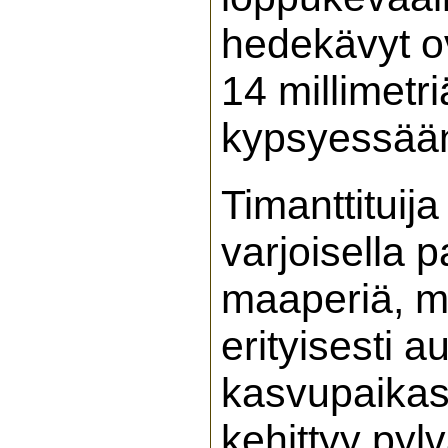
hedekävyt o
14 millimetri
kypsyessään
Timanttituija
varjoisella 
maaperiä, mu
erityisesti a
kasvupaikass
kehittyy pyl