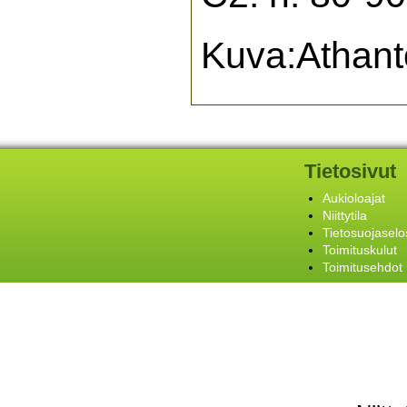
Kuva:Athant
Tietosivut
Aukioloajat
Niittytila
Tietosuojaselo
Toimituskulut
Toimitusehdot