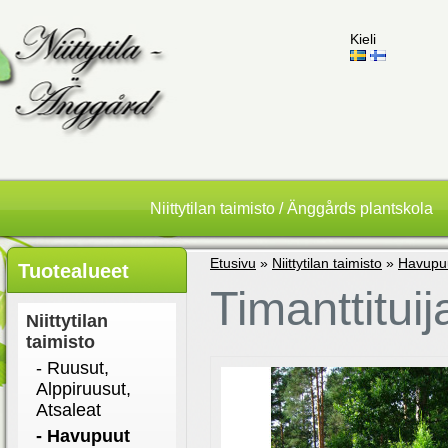
Kieli
Niittytilan taimisto / Änggårds plantskola
Etusivu
»
Niittytilan taimisto
»
Havupu
Tuotealueet
Timanttitui
Niittytilan
taimisto
- Ruusut,
Alppiruusut,
Atsaleat
- Havupuut