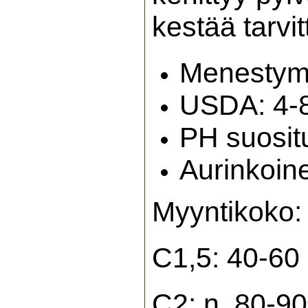
kestää tarvi
Menestymis
USDA: 4-
PH suosit
Aurinkoine
Myyntikoko:
C1,5: 40-60 
C2: n. 80-9