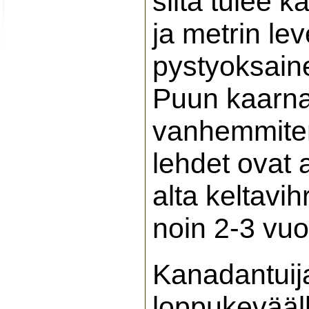
siitä tulee 
ja metrin le
pystyoksaine
Puun kaarna
vanhemmiten
lehdet ovat 
alta keltavih
noin 2-3 vuo
Kanadantuija
loppukevääll