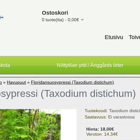
Ostoskori
0 tuote(tta) - 0,00€
Etusivu
Toiv
skola
Niittytilan yrtit / Änggårds örter
to
»
Havupuut
»
Floridansuosypressi (Taxodium distichum)
sypressi (Taxodium distichum)
Tuotekoodi:
Taxodium disti
Saatavuus:
Ei varastossa
Hinta: 18,00€
Veroton: 14,34€