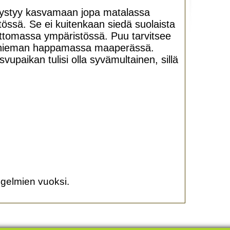
 pystyy kasvamaan jopa matalassa
ssä. Se ei kuitenkaan siedä suolaista
ttomassa ympäristössä. Puu tarvitsee
yy hieman happamassa maaperässä.
asvupaikan tulisi olla syvämultainen, sillä
ongelmien vuoksi.