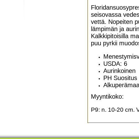
Floridansuosypre
seisovassa vedes
vettä. Nopeiten 
lämpimän ja auri
Kalkkipitoisilla m
puu pyrkii muodos
Menestymisv
USDA: 6
Aurinkoinen
PH Suositus
Alkuperämaa
Myyntikoko:
P9: n. 10-20 cm. V