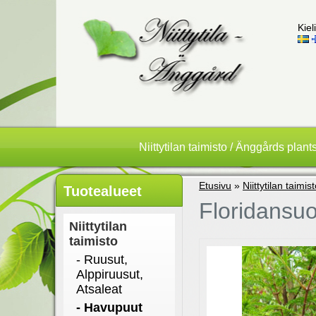
Kieli
Niittytilan taimisto / Änggårds plant
Etusivu
»
Niittytilan taimis
Tuotealueet
Floridansuo
Niittytilan
taimisto
- Ruusut,
Alppiruusut,
Atsaleat
- Havupuut