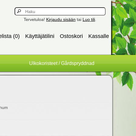
Tervetuloa!
Kirjaudu sisään
tai
Luo tili
.
elista (0)
Käyttäjätilini
Ostoskori
Kassalle
Ulkokoristeet / Gårdspryddnad
chum