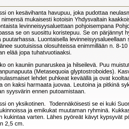
ssi on kesävihanta havupuu, joka pudottaa neulasm
 nimensä mukaisesti kotoisin Yhdysvaltain kaakkoi
ontaista levinneisyysaluettaan pohjoisempana Po
passa se on suosittu koristepuu. Se on pärjännyt
sä puutarhassa. Luontaisella levinneisyysalueellaan 
nee suotuisissa olosuhteissa enimmillään n. 8-10 
an elää jopa tuhatvuotiaaksi.
o on kauniin punaruskea ja hilseilevä. Puu muistu
inanpunapuuta (Metasequoia glyptostroboides). Kas
eulasmaiset lehdet puhkeat keväällä ja ovat kooltaa
la on kaksi harmaata juovaa. Leutoina ja pitkinä sy
n syysvärin ennen putoamistaan.
ssi on yksikotinen. Todennäköisesti se ei kuki S
ukinnoissa ja emikukat muutaman ryhminä. Kukkasi
kukintaa varten. Lähes pyöreät kävyt kypsyvät pöl
in 2,5 cm.