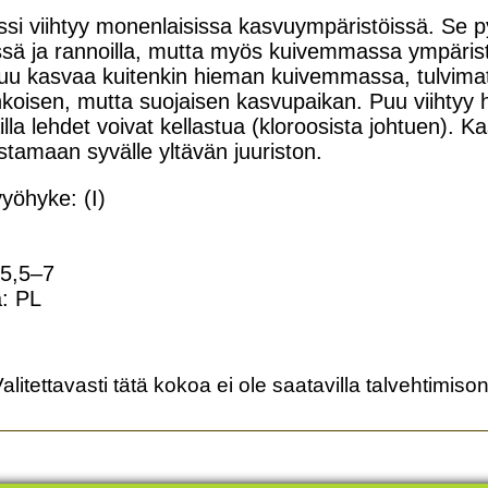
ssi viihtyy monenlaisissa kasvuympäristöissä. Se
sä ja rannoilla, mutta myös kuivemmassa ympäristö
puu kasvaa kuitenkin hieman kuivemmassa, tulvima
nkoisen, mutta suojaisen kasvupaikan. Puu viiht
ailla lehdet voivat kellastua (kloroosista johtuen). K
tamaan syvälle yltävän juuriston.
yöhyke: (I)
 5,5–7
: PL
alitettavasti tätä kokoa ei ole saatavilla talvehtimis