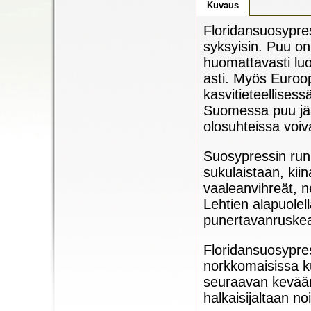
Kuvaus
Floridansuosypre
syksyisin. Puu on
huomattavasti lu
asti. Myös Euroo
kasvitieteellises
Suomessa puu jää
olosuhteissa voiv
Suosypressin runk
sukulaistaan, ki
vaaleanvihreät, n
Lehtien alapuolel
punertavanruskea
Floridansuosypre
norkkomaisissa k
seuraavan kevään 
halkaisijaltaan no