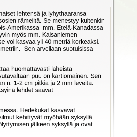
aiset lehtensä ja lyhythaaransa
sosien rämeiltä. Se menestyy kuitenkin
hjois-Amerikassa mm. Etelä-Kanadassa
 hyvin myös mm. Kaisaniemen
se voi kasvaa yli 40 metriä korkeaksi.
metriin. Sen arvellaan suotuisissa
ttaa huomattavasti läheistä
vutavaltaan puu on kartiomainen. Sen
n n. 1-2 cm pitkiä ja 2 mm leveitä.
ksyinä lehdet saavat
uomessa. Hedekukat kasvavat
lmut kehittyvät myöhään syksyllä
yttymisen jälkeen syksyllä ja ovat