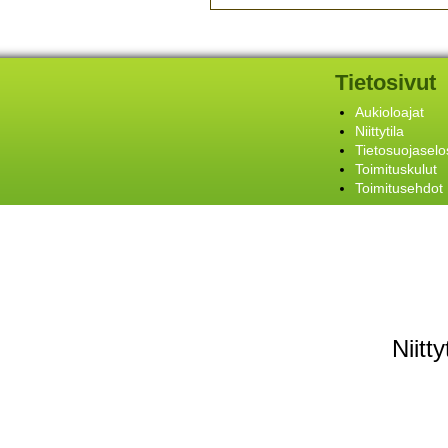
Tietosivut
Aukioloajat
Niittytila
Tietosuojaselo
Toimituskulut
Toimitusehdot
Niitt