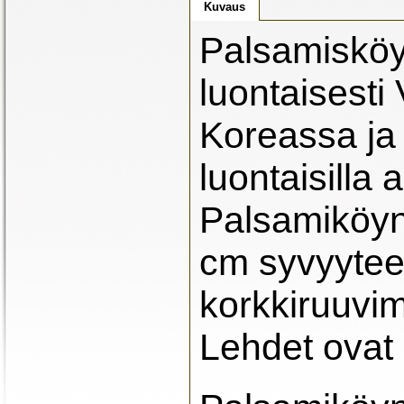
Kuvaus
Palsamisköy
luontaisesti
Koreassa ja
luontaisilla 
Palsamiköynn
cm syvyytee
korkkiruuvim
Lehdet ovat p