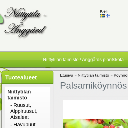
Kieli
Niittytilan taimisto / Änggårds plantskola
Etusivu
»
Niittytilan taimisto
»
Köynnö
Tuotealueet
Palsamiköynnös 
Niittytilan
taimisto
- Ruusut,
Alppiruusut,
Atsaleat
- Havupuut