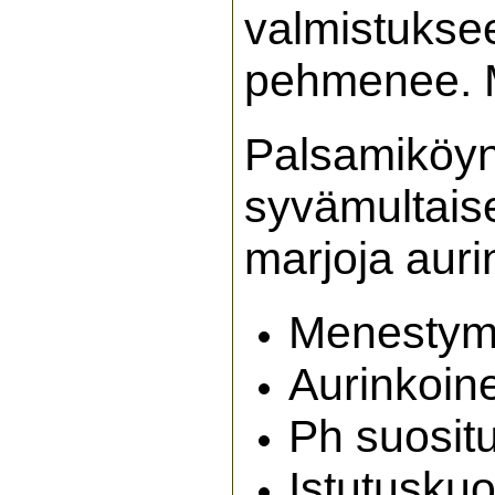
valmistukse
pehmenee. M
Palsamiköynn
syvämultais
marjoja auri
Menestymi
Aurinkoin
Ph suositu
Istutusku