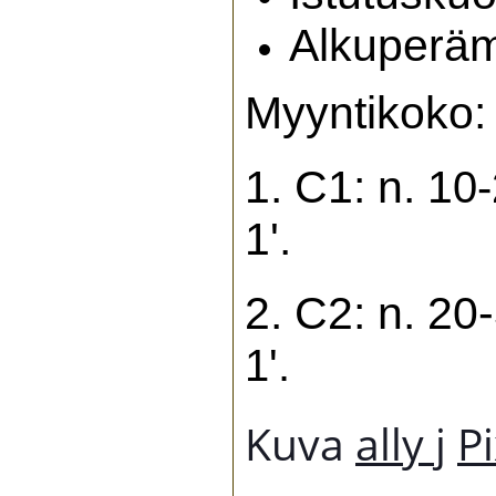
Alkuperä
Myyntikoko:
1. C1: n. 1
0-
1'.
2. C2: n. 20
1'.
Kuva
ally j
P