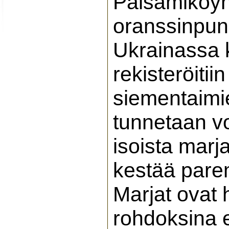
Palsamiköyn
oranssinpuna
Ukrainassa ke
rekisteröitii
siementaimie
tunnetaan vo
isoista marja
kestää parem
Marjat ovat 
rohdoksina e