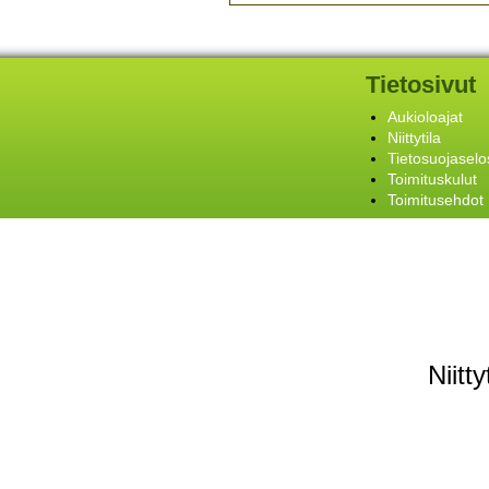
Tietosivut
Aukioloajat
Niittytila
Tietosuojaselo
Toimituskulut
Toimitusehdot
Niitt