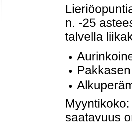
Lieriöopunti
n. -25 astees
talvella liik
Aurinkoin
Pakkasen 
Alkuperä
Myyntikoko: 
saatavuus o