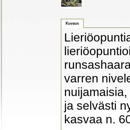
Kuvaus
Lieriöopunti
lieriöopunti
runsashaara
varren nivel
nuijamaisia, 
ja selvästi n
kasvaa n. 60