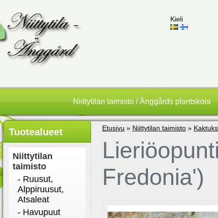
Kieli
Niittytilan taimisto / Änggårds plantskola
Etusivu
»
Niittytilan taimisto
»
Kaktuks
Tuotealueet
Lieriöopunt
Niittytilan
taimisto
Fredonia')
- Ruusut,
Alppiruusut,
Atsaleat
- Havupuut