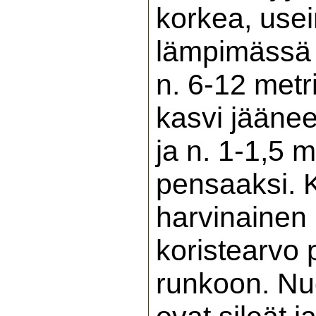
korkea, use
lämpimässä 
n. 6-12 met
kasvi jäänee
ja n. 1-1,5 
pensaaksi. K
harvinainen
koristearvo 
runkoon. Nuo