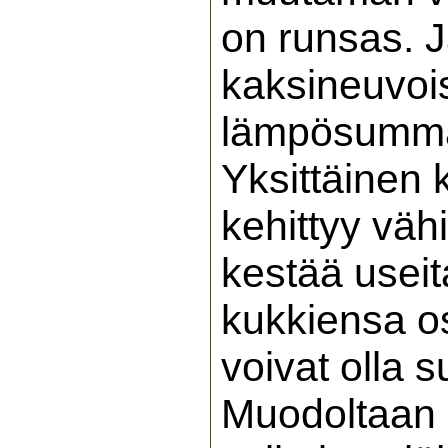
on runsas. 
kaksineuvois
lämpösummas
Yksittäinen 
kehittyy väh
kestää useita
kukkiensa os
voivat olla s
Muodoltaan n