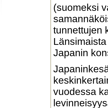
(suomeksi v
samannäköi
tunnettujen 
Länsimaista
Japanin kon
Japaninkes
keskinkertai
vuodessa ka
levinneisyysa