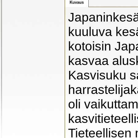
Kuvaus
Japaninkesä
kuuluva kesä
kotoisin Jap
kasvaa alusk
Kasvisuku sa
harrastelijak
oli vaikutt
kasvitieteel
Tieteellise