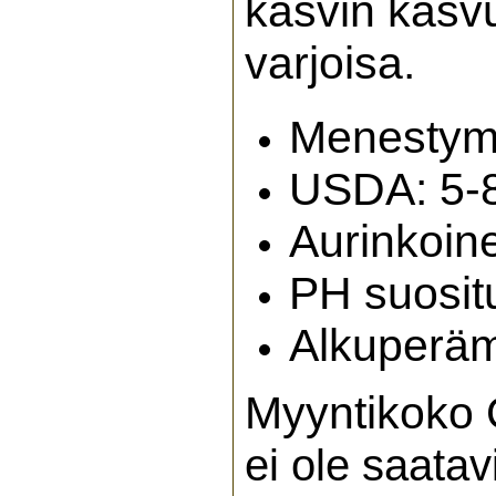
kasvin kasv
varjoisa.
Menestymis
USDA: 5-
Aurinkoin
PH suosit
Alkuperä
Myyntikoko
ei ole saatav