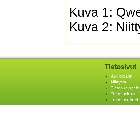
Kuva 1: Qwe
Kuva 2: Niitt
Tietosivut
Aukioloajat
Niittytila
Tietosuojaselo
Toimituskulut
Toimitusehdot