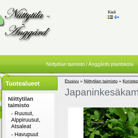
Kieli
Niittytilan taimisto / Änggårds plantskola
Etusivu
»
Niittytilan taimisto
»
Koriste
Tuotealueet
Japaninkesäkame
Niittytilan
taimisto
- Ruusut,
Alppiruusut,
Atsaleat
- Havupuut