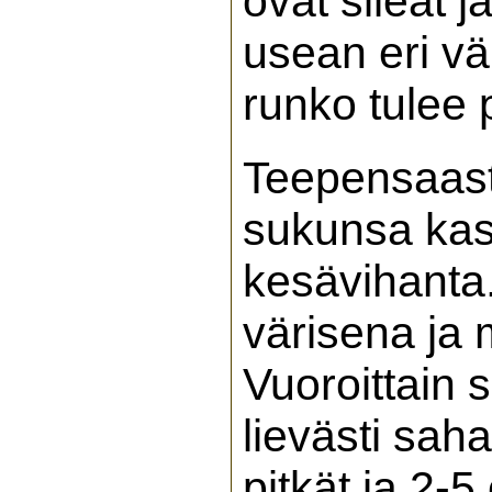
ovat sileät 
usean eri vär
runko tulee
Teepensaasta
sukunsa kas
kesävihanta
värisena ja 
Vuoroittain s
lievästi saha
pitkät ja 2-