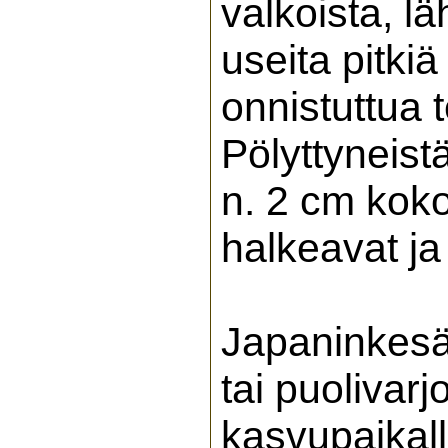
valkoista, l
useita pitki
onnistuttua 
Pölyttyneist
n. 2 cm koko
halkeavat ja
Japaninkesäk
tai puolivarj
kasvupaikalla