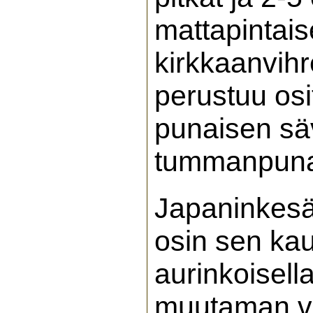
mattapintais
kirkkaanvihr
perustuu osi
punaisen sä
tummanpunai
Japaninkesä
osin sen kau
aurinkoisell
muutaman vu