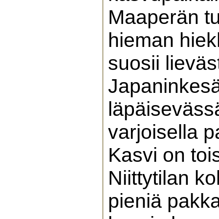
Maaperän tul
hieman hiek
suosii lievä
Japaninkesä
läpäiseväss
varjoisella
Kasvi on toi
Niittytilan 
pieniä pakka