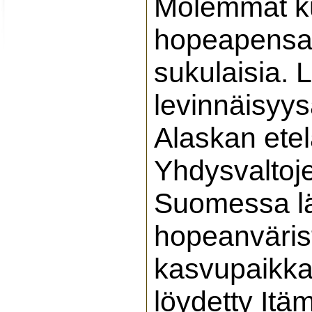
Molemmat k
hopeapensas
sukulaisia.
levinnäisyys
Alaskan etel
Yhdysvaltoje
Suomessa lä
hopeanvärist
kasvupaikka
löydetty Itä