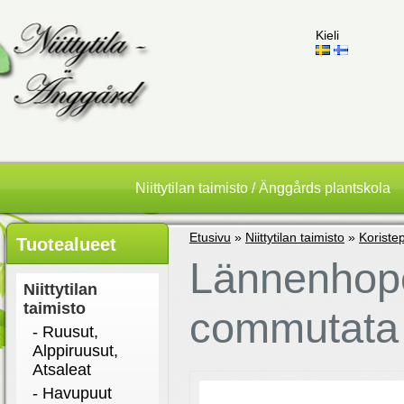
Kieli
Niittytilan taimisto / Änggårds plantskola
Etusivu
»
Niittytilan taimisto
»
Koriste
Tuotealueet
Lännenhope
Niittytilan
taimisto
commutata 
- Ruusut,
Alppiruusut,
Atsaleat
- Havupuut