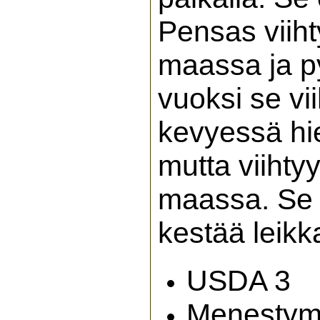
Pensas viiht
maassa ja p
vuoksi se vi
kevyessä hi
mutta viihty
maassa. Se s
kestää leikk
USDA 3
Menestymi