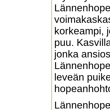
Lännenhope
voimakaskasv
korkeampi, j
puu. Kasvill
jonka ansios
Lännenhopea
leveän puike
hopeanhohto
Lännenhopea