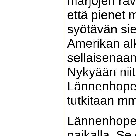
marjojen rav
että pienet m
syötävän si
Amerikan alk
sellaisenaan 
Nykyään niit
Lännenhopea
tutkitaan m
Lännenhopea
paikalla. S