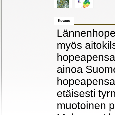
Kuvaus
Lännenhope
myös aitokil
hopeapensaak
ainoa Suome
hopeapensa
etäisesti ty
muotoinen p