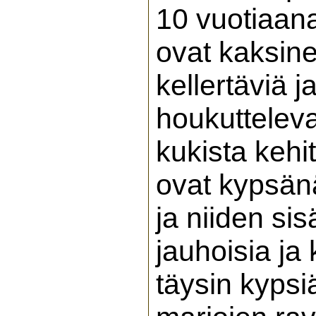
10 vuotiaan
ovat kaksine
kellertäviä 
houkutteleva
kukista kehi
ovat kypsänä
ja niiden sis
jauhoisia ja 
täysin kyps