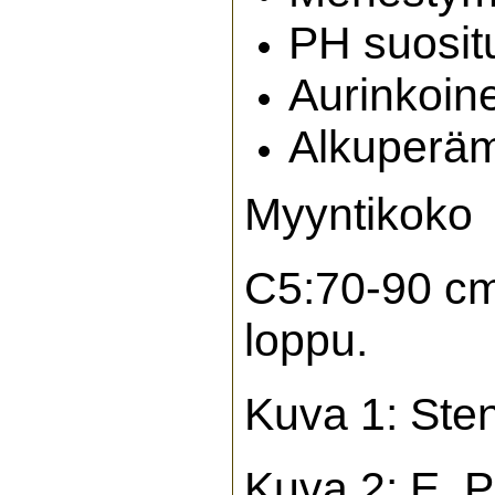
PH suositu
Aurinkoin
Alkuperä
Myyntikoko
C5:70-90 cm.
loppu.
Kuva 1: St
Kuva 2: E. P