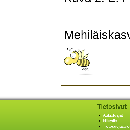
Mehiläiskas
Tietosivut
Aukioloajat
Niittytila
Tietosuojaselo