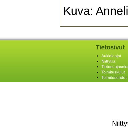
Kuva: Annel
Tietosivut
Aukioloajat
Niittytila
Tietosuojaselo
Toimituskulut
Toimitusehdot
Niitt