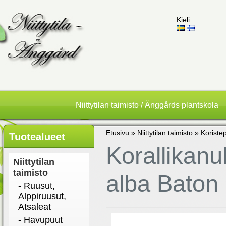
Kieli
Niittytilan taimisto / Änggårds plantskola
Etusivu
»
Niittytilan taimisto
»
Koriste
Tuotealueet
Korallikan
Niittytilan
taimisto
alba Baton 
- Ruusut,
Alppiruusut,
Atsaleat
- Havupuut