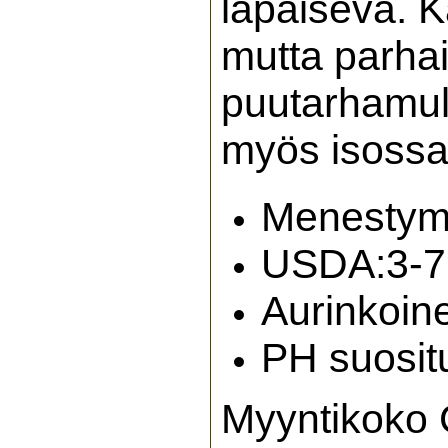
läpäisevä. 
mutta parhai
puutarhamult
myös isossa
Menestymi
USDA:3-7
Aurinkoine
PH suosit
Myyntikoko