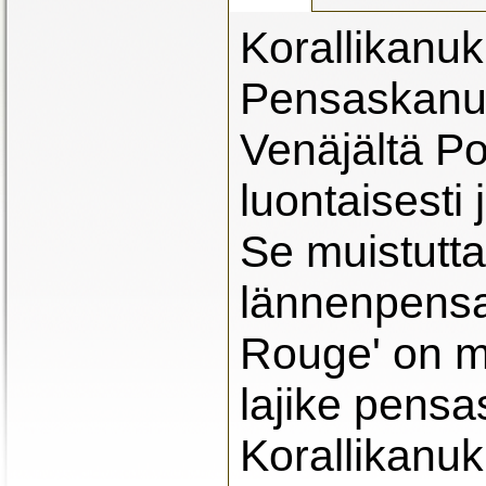
Korallikanu
Pensaskanukk
Venäjältä Po
luontaisesti 
Se muistutta
lännenpensa
Rouge' on m
lajike pensa
Korallikanu