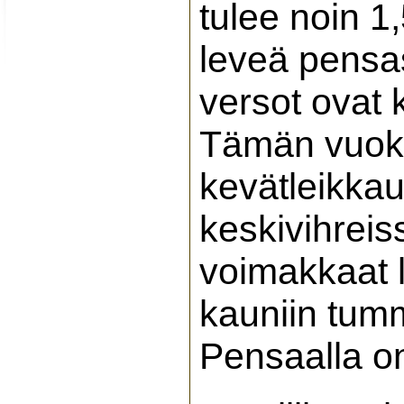
tulee noin 1
leveä pensas
versot ovat 
Tämän vuoksi
kevätleikkau
keskivihreis
voimakkaat l
kauniin tum
Pensaalla on