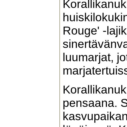
Korallikanuk
huiskilokuki
Rouge' -laji
sinertävänva
luumarjat, j
marjatertuiss
Korallikanu
pensaana. Se
kasvupaikan.