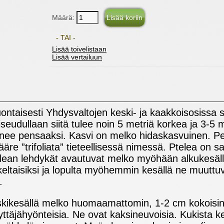
Määrä:
- TAI -
Lisää toivelistaan
Lisää vertailuun
ontaisesti Yhdysvaltojen keski- ja kaakkoisosissa
eudullaan siitä tulee noin 5 metriä korkea ja 3-5 m
ee pensaaksi. Kasvi on melko hidaskasvuinen. Pe
ääre ”trifoliata” tieteellisessä nimessä. Ptelea on 
telean lehdykät avautuvat melko myöhään alkukesäl
keltaisiksi ja lopulta myöhemmin kesällä ne muuttuv
m.
kikesällä melko huomaamattomin, 1-2 cm kokoisin k
yttäjähyönteisia. Ne ovat kaksineuvoisia. Kukista k