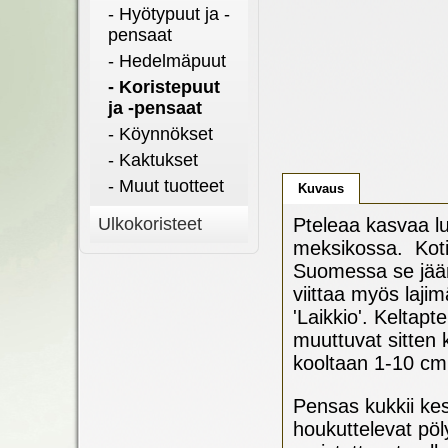
- Hyötypuut ja -
pensaat
- Hedelmäpuut
- Koristepuut
ja -pensaat
- Köynnökset
- Kaktukset
- Muut tuotteet
Kuvaus
Ulkokoristeet
Pteleaa kasvaa lu
meksikossa. Kotis
Suomessa se jään
viittaa myös lajim
'Laikkio'. Keltap
muuttuvat sitten 
kooltaan 1-10 c
Pensas kukkii kes
houkuttelevat pöl