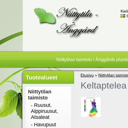
Kieli
Niittytilan taimisto / Änggårds plant
Etusivu
»
Niittytilan taimis
Tuotealueet
Keltaptelea 
Niittytilan
taimisto
- Ruusut,
Alppiruusut,
Atsaleat
- Havupuut