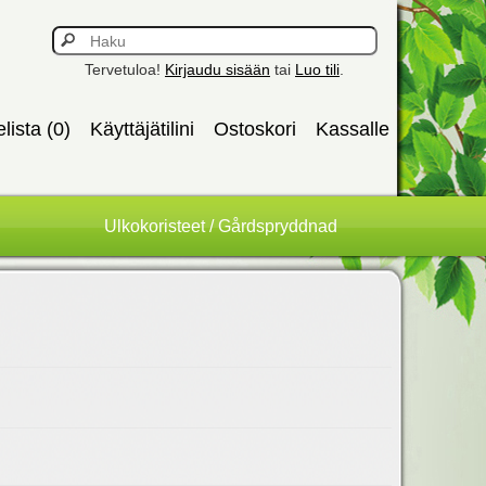
Tervetuloa!
Kirjaudu sisään
tai
Luo tili
.
elista (0)
Käyttäjätilini
Ostoskori
Kassalle
Ulkokoristeet / Gårdspryddnad