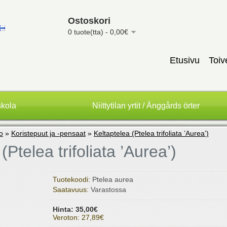
Ostoskori
0 tuote(tta) - 0,00€
Etusivu
Toiv
skola
Niittytilan yrtit / Änggårds örter
to
»
Koristepuut ja -pensaat
»
Keltaptelea (Ptelea trifoliata ’Aurea’)
(Ptelea trifoliata ’Aurea’)
Tuotekoodi:
Ptelea aurea
Saatavuus:
Varastossa
Hinta: 35,00€
Veroton: 27,89€