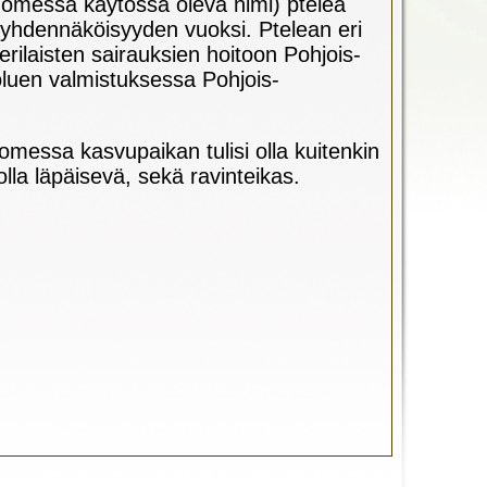
uomessa käytössä oleva nimi) ptelea
n yhdennäköisyyden vuoksi. Ptelean eri
rilaisten sairauksien hoitoon Pohjois-
luen valmistuksessa Pohjois-
uomessa kasvupaikan tulisi olla kuitenkin
lla läpäisevä, sekä ravinteikas.