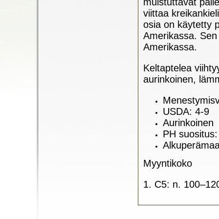
muistuttavat pal
viittaa kreikanki
osia on käytetty 
Amerikassa. Sen 
Amerikassa.
Keltaptelea viiht
aurinkoinen, lämm
Menestymisvy
USDA: 4-9
Aurinkoinen
PH suositus:
Alkuperäma
Myyntikoko
1. C5: n. 100–1