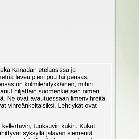
 sekä Kanadan eteläosissa ja
etriä leveä pieni puu tai pensas.
nsas on kolmilehdykkäinen, mihin
saanut hiljattain suomenkielisen nimen
lä. Ne ovat avautuessaan limenvihreitä,
at vihreänkeltaisiksi. Lehdykät ovat
ellertävin, tuoksuvin kukin. Kukat
ehittyvät syksyllä jalavan siementä