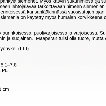
lepähkylä siemenet. Myös kasvin sukunimiosa (ja s
eliseen lehtojalavaa tarkoittavaan nimeen siemenie
perinteisessä kansanlääkinnässä vuosisatojen ajan e
siemeniä on käytetty myös humalan korvikkeena o
yy aurinkoisessa, puolivarjoisessa ja varjoisessa. S
in ja suojainen. Maaperän tulisi olla tuore, mutta o
öhyke: (I-III)
 5.1–7.8
a PL
20 cm