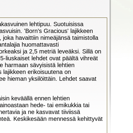
kasvuinen lehtipuu. Suotuisissa
svuisin. 'Born’s Gracious' lajikkeen
joka havaittiin nimeäjänsä taimistolla
talajia huomattavasti
eaksi ja 2,5 metriä leveäksi. Sillä on
liuskaiset lehdet ovat päältä vihreät
lee harmaan sävyisistä lehtien
s lajikkeen erikoisuutena on
lee hieman yksilöittäin. Lehdet saavat
sin keväällä ennen lehtien
ainoastaan hede- tai emikukkia tai
ertavia ja ne kasvavat tiiviissä
lehteä. Keskikesään mennessä kehittyvät