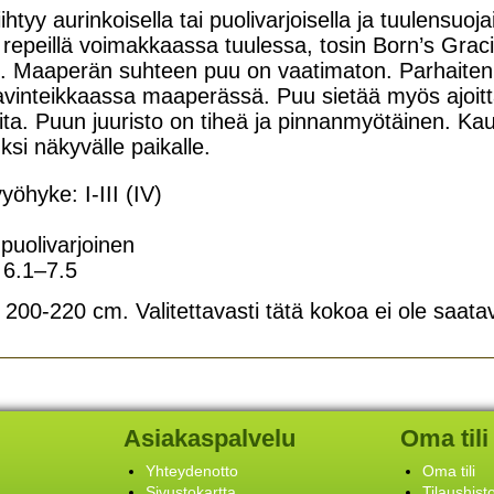
tyy aurinkoisella tai puolivarjoisella ja tuulensuoj
repeillä voimakkaassa tuulessa, tosin Born’s Gracio
. Maaperän suhteen puu on vaatimaton. Parhaiten 
avinteikkaassa maaperässä. Puu sietää myös ajoittais
ta. Puun juuristo on tiheä ja pinnanmyötäinen. Kaun
ksi näkyvälle paikalle.
öhyke: I-III (IV)
puolivarjoinen
 6.1–7.5
200-220 cm. Valitettavasti tätä kokoa ei ole saatav
Asiakaspalvelu
Oma tili
Yhteydenotto
Oma tili
Sivustokartta
Tilaushist