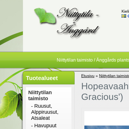
Kieli
Niittytilan taimisto / Änggårds plant
Etusivu
»
Niittytilan taimis
Tuotealueet
Hopeavaahte
Niittytilan
Gracious')
taimisto
- Ruusut,
Alppiruusut,
Atsaleat
- Havupuut