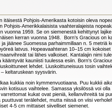
itäisestä Pohjois-Amerikasta kotoisin oleva nopea
n Pohjois-Amerikkalaisista vaahteralajeista nopeaka
 vuonna 1959. Se on siemenestä kehittynyt lajike, 
isen kerran vuonna 1948. Born’s Gracious on kan
ja jäänee Suomessa parhaimmillaan n. 5 metriä kork
pyöreä latvus. Hopeavaahteran 10–15 cm kokoiset 5-
rmaanvihreät tai lähes valkoiset. Kantalajin nimi tu
a kääntyvät kauniisti tuulessa esiin. Born’s Graciou
iuskoittuneet lehdet. Liuskoittuneisuus tosin vaihte
n – keltaruskean syysvärin.
kaa kukkia noin kymmenvuotiaana. Puu kukkii aikai
in kotisuus vaihtelee. Samassa yksilössä voi olla 
arrettomat kukat ovat pieniä, kellanvihreitä tai pun
 puuttuvat terälehdet, mutta niissä on viisi verho
liset 4-5 cm mittaiset siivelliset siemenet.