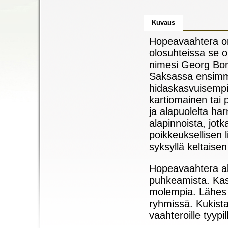
Kuvaus
Hopeavaahtera on 
olosuhteissa se o
nimesi Georg Born
Saksassa ensimmä
hidaskasvuisempi 
kartiomainen tai 
ja alapuolelta ha
alapinnoista, jotk
poikkeuksellisen l
syksyllä keltaise
Hopeavaahtera al
puhkeamista. Kasv
molempia. Lähes v
ryhmissä. Kukista
vaahteroille tyypil