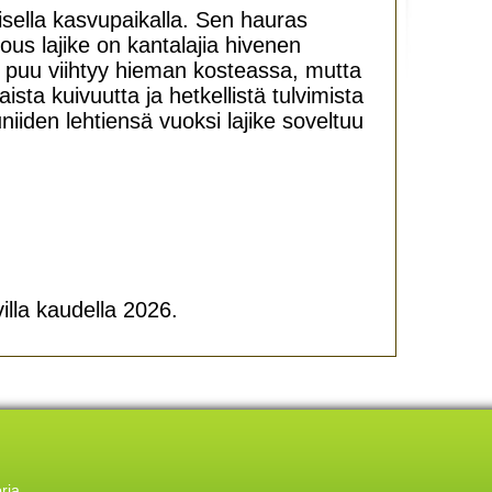
aisella kasvupaikalla. Sen hauras
us lajike on kantalajia hivenen
puu viihtyy hieman kosteassa, mutta
ta kuivuutta ja hetkellistä tulvimista
iiden lehtiensä vuoksi lajike soveltuu
illa kaudella 2026.
oria