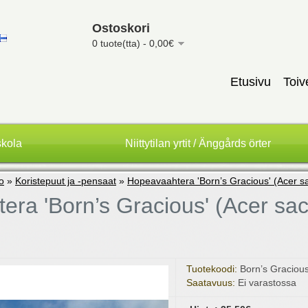
Ostoskori
0 tuote(tta) - 0,00€
Etusivu
Toiv
skola
Niittytilan yrtit / Änggårds örter
to
»
Koristepuut ja -pensaat
»
Hopeavaahtera 'Born’s Gracious' (Acer s
ra 'Born’s Gracious' (Acer sac
Tuotekoodi:
Born’s Graciou
Saatavuus:
Ei varastossa