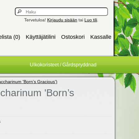
Tervetuloa!
Kirjaudu sisään
tai
Luo tili
.
elista (0)
Käyttäjätilini
Ostoskori
Kassalle
Ulkokoristeet / Gårdspryddnad
accharinum 'Born’s Gracious')
charinum 'Born’s
s