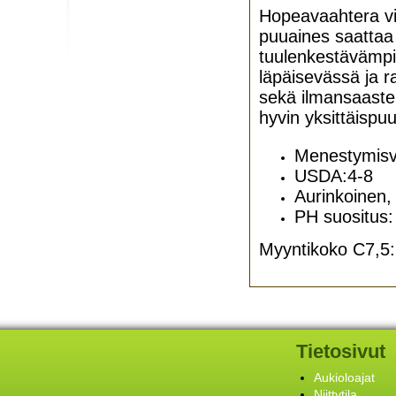
Hopeavaahtera viih
puuaines saattaa 
tuulenkestävämpi
läpäisevässä ja r
sekä ilmansaastei
hyvin yksittäispuu
Menestymisvy
USDA:4-8
Aurinkoinen, 
PH suositus:
Myyntikoko C7,5: 
Tietosivut
Aukioloajat
Niittytila