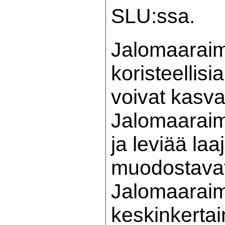
SLU:ssa.
Jalomaaraime
koristeellis
voivat kasva
Jalomaaraimi
ja leviää laa
muodostavat 
Jalomaaraim
keskinkertai