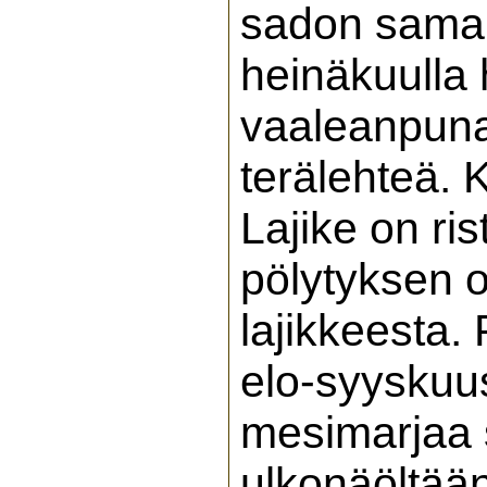
sadon saman 
heinäkuulla h
vaaleanpunai
terälehteä. 
Lajike on ris
pölytyksen o
lajikkeesta.
elo-syyskuu
mesimarjaa 
ulkonäöltään