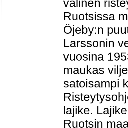
välinen rist
Ruotsissa ma
Öjeby:n puu
Larssonin v
vuosina 1953
maukas viljel
satoisampi k
Risteytysoh
lajike. Lajik
Ruotsin maat