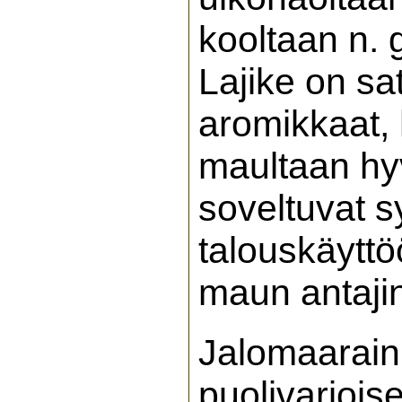
kooltaan n. 
Lajike on sa
aromikkaat,
maultaan hyv
soveltuvat s
talouskäyttöö
maun antajin
Jalomaarain 
puolivarjois