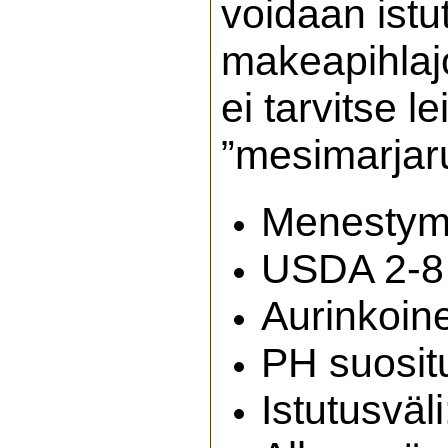
voidaan ist
makeapihlaj
ei tarvitse l
”mesimarjaru
Menestymi
USDA 2-8
Aurinkoin
PH suosit
Istutusväl