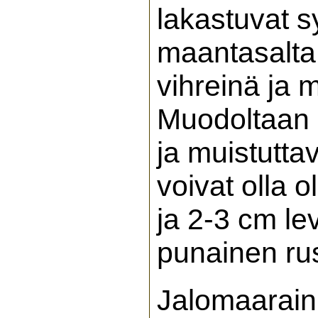
lakastuvat s
maantasalta
vihreinä ja 
Muodoltaan n
ja muistutta
voivat olla o
ja 2-3 cm le
punainen rus
Jalomaarain