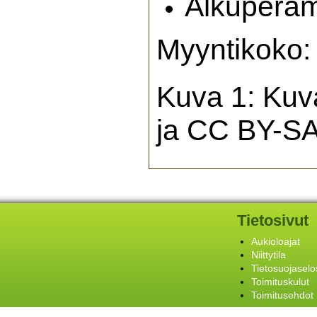
Alkuperä
Myyntikoko
Kuva 1: Kuv
ja CC BY-SA
Tietosivut
Aukioloajat
Niittytila
Tietosuojaselo
Toimituskulut
Toimitusehdot