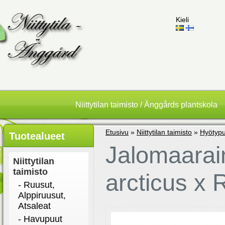
Kieli
Niittytilan taimisto / Änggårds plantskola
Etusivu
»
Niittytilan taimisto
»
Hyötypu
Tuotealueet
Jalomaarain
Niittytilan
taimisto
arcticus x R
- Ruusut,
Alppiruusut,
Atsaleat
- Havupuut