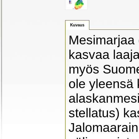
Kuvaus
Mesimarjaa (
kasvaa laajal
myös Suomes
ole yleensä 
alaskanmesi
stellatus) 
Jalomaarain