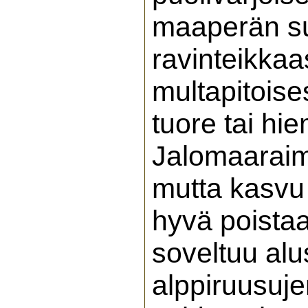
maaperän suh
ravinteikkaa
multapitoise
tuore tai hi
Jalomaaraim
mutta kasvu 
hyvä poistaa
soveltuu alu
alppiruusuje