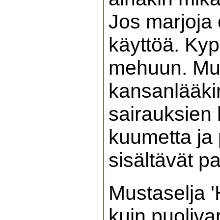
Jos marjoja 
käyttöä. Kyps
mehuun. Must
kansanlääki
sairauksien 
kuumetta ja 
sisältävät pa
Mustaselja '
kuin puoliva