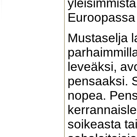
yleisimmistä
Euroopassa 
Mustaselja 
parhaimmilla
leveäksi, a
pensaaksi. 
nopea. Pens
kerrannaisle
soikeasta ta