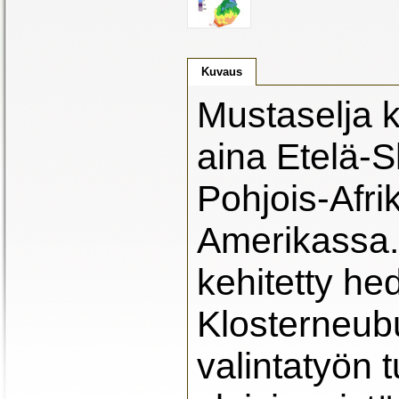
Kuvaus
Mustaselja 
aina Etelä-S
Pohjois-Afri
Amerikassa. 
kehitetty h
Klosterneub
valintatyön 