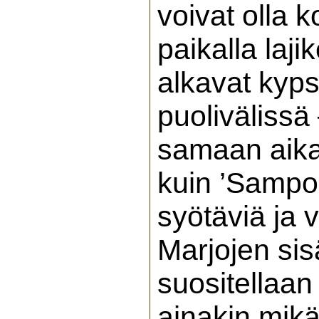
voivat olla 
paikalla laj
alkavat kyps
puolivälissä
samaan aika
kuin ’Sampo’
syötäviä ja
Marjojen sis
suositellaan
ainakin mik