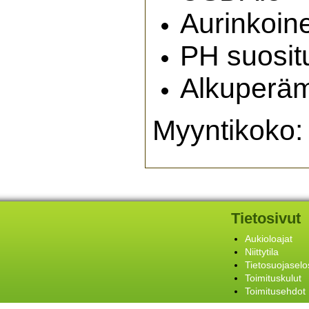
Aurinkoine
PH suositu
Alkuperä
Myyntikoko:
Tietosivut
Aukioloajat
Niittytila
Tietosuojaselo
Toimituskulut
Toimitusehdot