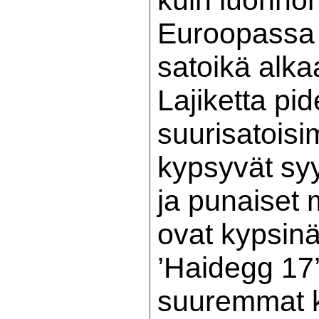
kuin luonno
Euroopassa s
satoikä alka
Lajiketta pi
suurisatoisi
kypsyvät syy
ja punaiset m
ovat kypsinä
’Haidegg 17’
suuremmat ku