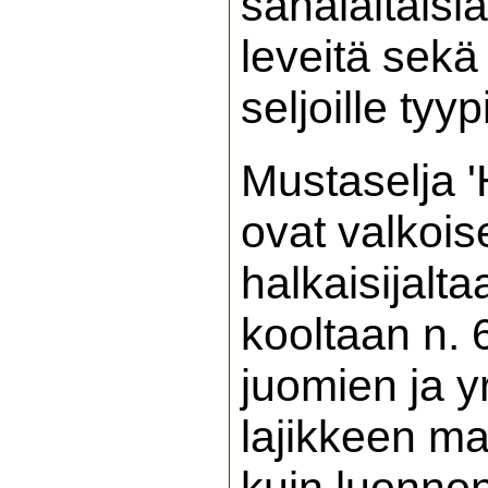
sahalaitaisia
leveitä sekä 
seljoille tyy
Mustaselja '
ovat valkois
halkaisijalta
kooltaan n. 
juomien ja y
lajikkeen ma