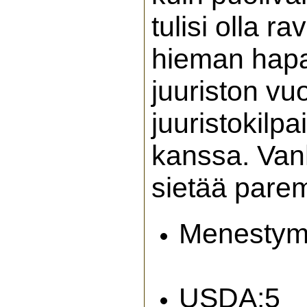
tulisi olla r
hieman hapa
juuriston v
juuristokilpa
kanssa. Vanh
sietää parem
Menes
USDA:5