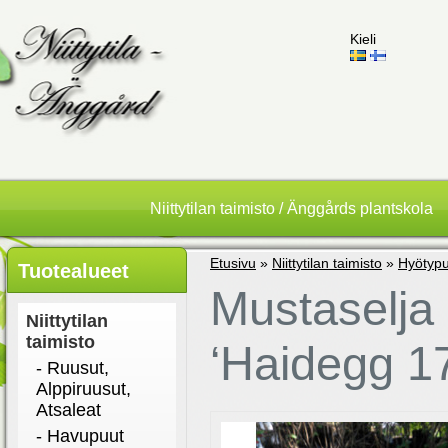
Kieli
Niittytilan taimisto / Änggårds plantskola
Etusivu
»
Niittytilan taimisto
»
Hyötypu
Tuotealueet
Mustaselja
Niittytilan
taimisto
‘Haidegg 17
- Ruusut,
Alppiruusut,
Atsaleat
- Havupuut