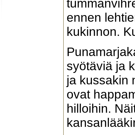
tummanvihreä
ennen lehti
kukinnon. Ku
Punamarjaka
syötäviä ja 
ja kussakin 
ovat happami
hilloihin. Nä
kansanlääki