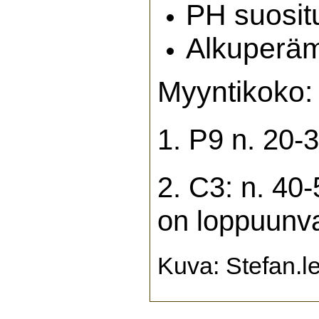
PH suositu
Alkuperä
Myyntikoko:
1. P9 n. 20-
2. C3: n. 40-
on loppuunva
Kuva: Stefan.l