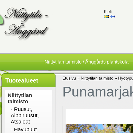
Kieli
Niittytilan taimisto / Änggårds plantskola
Etusivu
»
Niittytilan taimisto
»
Hyötypu
Tuotealueet
Punamarja
Niittytilan
taimisto
- Ruusut,
Alppiruusut,
Atsaleat
- Havupuut