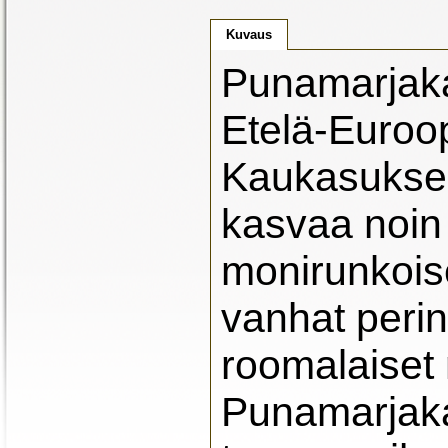
Kuvaus
Punamarjaka
Etelä-Euroo
Kaukasukse
kasvaa noin 
monirunkois
vanhat perint
roomalaiset 
Punamarjaka