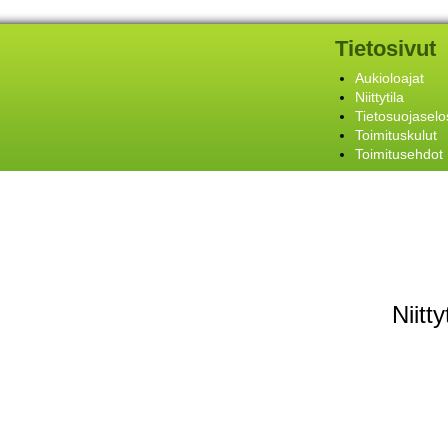
Tietosivut
Aukioloajat
Niittytila
Tietosuojaselo
Toimituskulut
Toimitusehdot
Niitt