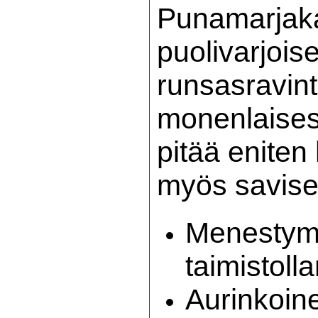
Punamarjakan
puolivarjoise
runsasravin
monenlaise
pitää eniten
myös savise
Menestymis
taimistoll
Aurinkoine