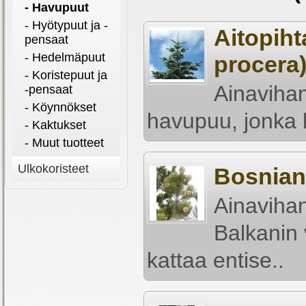
- Havupuut
- Hyötypuut ja -
Aitopiht
pensaat
- Hedelmäpuut
procera
- Koristepuut ja
Ainavihan
-pensaat
- Köynnökset
havupuu, jonka l
- Kaktukset
- Muut tuotteet
Ulkokoristeet
Bosnianm
Ainavihan
Balkanin 
kattaa entise..