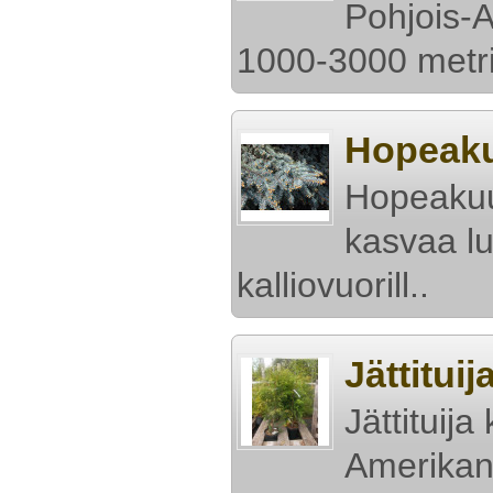
Pohjois-A
1000-3000 metri
Hopeaku
Hopeakuu
kasvaa lu
kalliovuorill..
Jättituij
Jättituija
Amerikan 