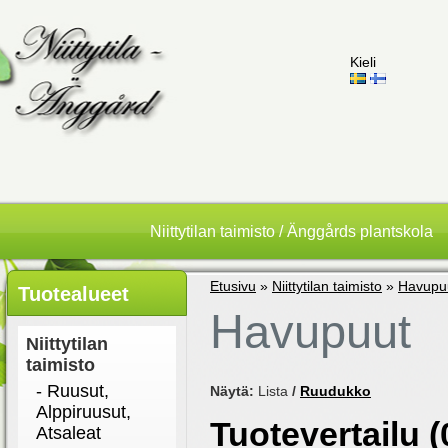
Kieli
Niittytilan taimisto / Änggårds plantskola
Etusivu
»
Niittytilan taimisto
»
Havupu
Tuotealueet
Havupuut
Niittytilan
taimisto
- Ruusut,
Näytä:
Lista
/
Ruudukko
Alppiruusut,
Tuotevertailu (
Atsaleat