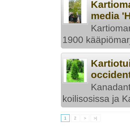
Kartioma
media 'H
Kartiomar
1900 kääpiömarj
Kartiotu
occident
Kanadantu
koilisosissa ja 
1
2
>
>|