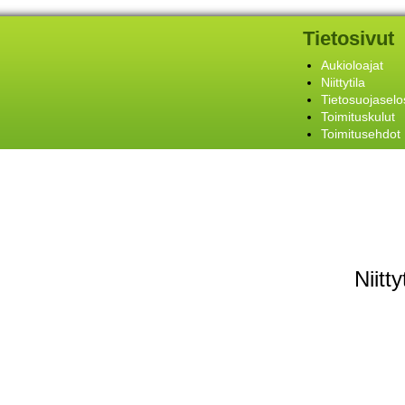
Tietosivut
Aukioloajat
Niittytila
Tietosuojaselo
Toimituskulut
Toimitusehdot
Niitt