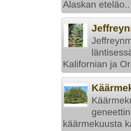
Alaskan eteläo..
Jeffreyn
Jeffreynm
läntises
Kalifornian ja Or
Käärmeku
Käärmeku
geneetti
käärmekuusta ka