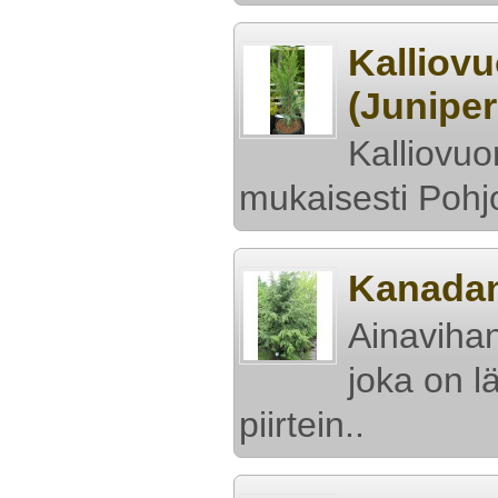
Kalliovu
(Junipe
Kalliovuo
mukaisesti Pohjo
Kanadan
Ainaviha
joka on l
piirtein..