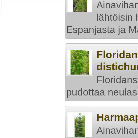
Ainaviha
lähtöisin 
Espanjasta ja M
Florida
distich
Floridan
pudottaa neulas
Harmaap
Ainavihan