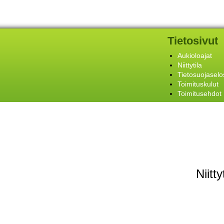
Tietosivut
Aukioloajat
Niittytila
Tietosuojaselo
Toimituskulut
Toimitusehdot
Niitt