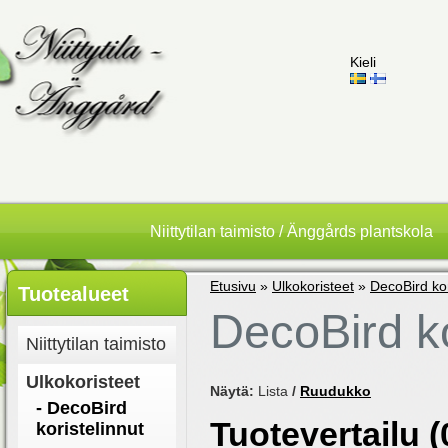
Kieli
Niittytilan taimisto / Änggårds plantskola
Etusivu
»
Ulkokoristeet
»
DecoBird kor
Tuotealueet
DecoBird ko
Niittytilan taimisto
Ulkokoristeet
Näytä:
Lista
/
Ruudukko
- DecoBird
Tuotevertailu (
koristelinnut