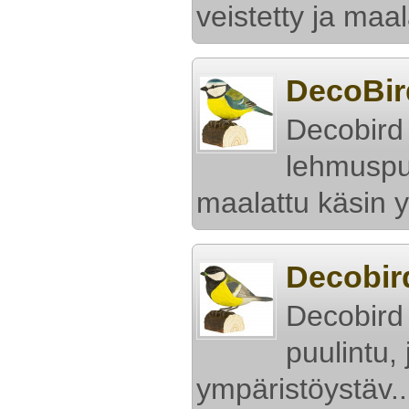
veistetty ja maal
DecoBird
Decobird
lehmuspui
maalattu käsin y
Decobird
Decobird
puulintu,
ympäristöystäv..