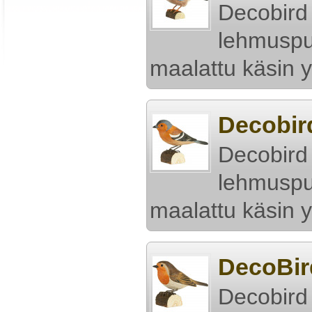
Decobird
lehmuspui
maalattu käsin y
Decobir
Decobird
lehmuspui
maalattu käsin y
DecoBir
Decobird