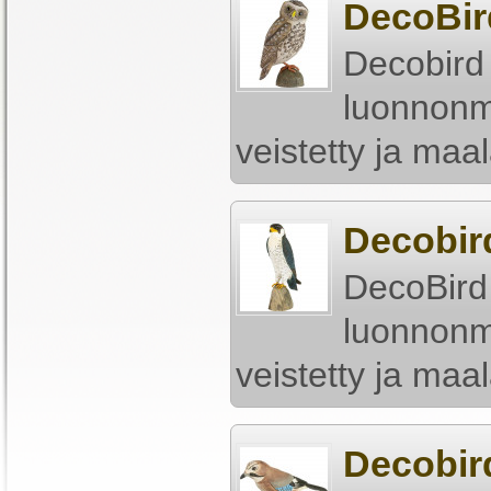
DecoBir
Decobird
luonnonm
veistetty ja maal
Decobir
DecoBird
luonnonm
veistetty ja maal
Decobir