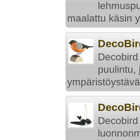
lehmuspui
maalattu käsin 
DecoBir
Decobird
puulintu,
ympäristöystävä
DecoBir
Decobird
luonnonm