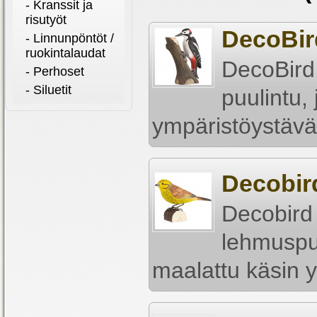
- Kranssit ja
risutyöt
DecoBir
- Linnunpöntöt /
ruokintalaudat
DecoBird
- Perhoset
- Siluetit
puulintu,
ympäristöystäväl
Decobir
Decobird
lehmuspui
maalattu käsin y