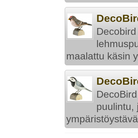
DecoBir
Decobird
lehmuspui
maalattu käsin 
DecoBir
DecoBird
puulintu,
ympäristöystävä