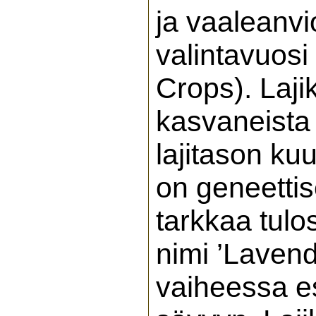
ja vaaleanvi
valintavuosi
Crops). Laji
kasvaneista p
lajitason ku
on geneettis
tarkkaa tulos
nimi ’Lavend
vaiheessa es