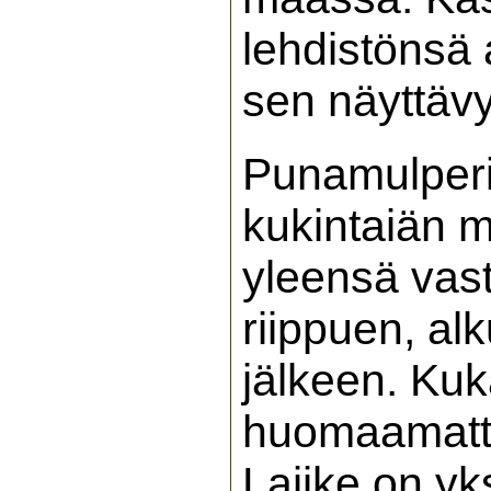
lehdistönsä 
sen näyttävy
Punamulperi
kukintaiän 
yleensä vast
riippuen, al
jälkeen. Kuk
huomaamatto
Lajike on yk