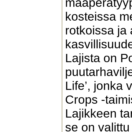
maaperätyypp
kosteissa me
rotkoissa ja 
kasvillisuud
Lajista on P
puutarhavilj
Life’, jonka
Crops -taimi
Lajikkeen ta
se on valitt