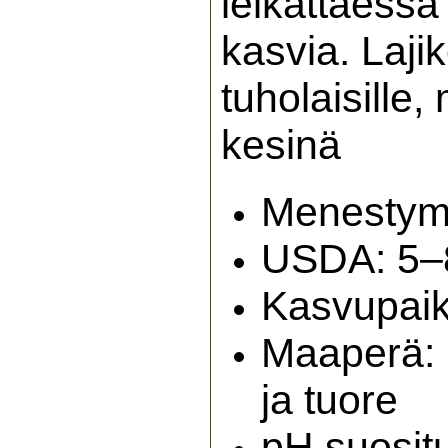
leikattaess
kasvia. Laji
tuholaisille,
kesinä
Menestymi
USDA: 5–
Kasvupaik
Maaperä: 
ja tuore
pH suosit