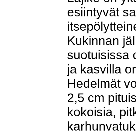
esiintyvät s
itsepölyttein
Kukinnan jäl
suotuisissa 
ja kasvilla o
Hedelmät voi
2,5 cm pituis
kokoisia, pi
karhunvatuko