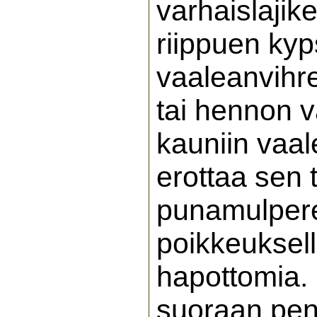
varhaislajik
riippuen kyp
vaaleanvihre
tai hennon v
kauniin vaale
erottaa sen 
punamulpere
poikkeuksell
hapottomia.
suoraan pens