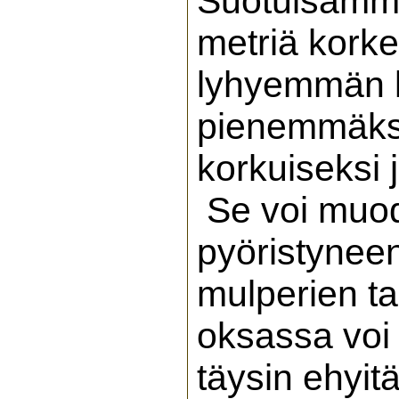
Suotuisamma
metriä kork
lyhyemmän k
pienemmäksi
korkuiseksi j
Se voi muod
pyöristynee
mulperien t
oksassa voi 
täysin ehyitä