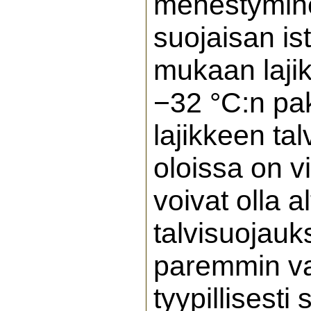
menestymine
suojaisan is
mukaan laji
−32 °C:n pa
lajikkeen t
oloissa on v
voivat olla al
talvisuojauk
paremmin vai
tyypillisesti