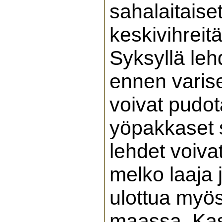
sahalaitaiset
keskivihreitä
Syksyllä leh
ennen varise
voivat pudot
yöpakkaset 
lehdet voivat
melko laaja 
ulottua myö
maassa. Kasv