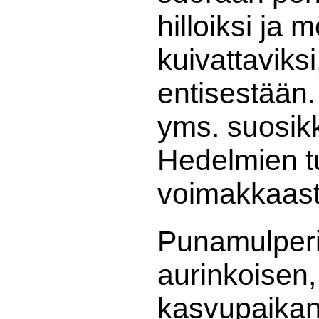
hilloiksi ja 
kuivattaviksi
entisestään.
yms. suosikk
Hedelmien 
voimakkaasti
Punamulperi
aurinkoisen,
kasvupaikan