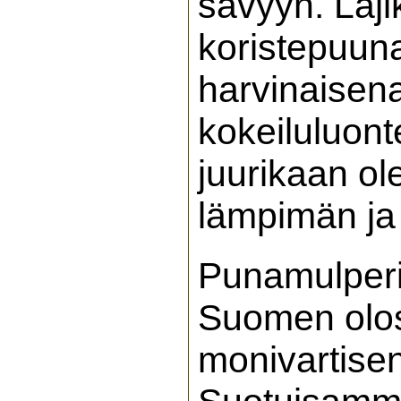
sävyyn. Laji
koristepuun
harvinaisena
kokeiluluont
juurikaan ol
lämpimän ja
Punamulperi
Suomen olos
monivartise