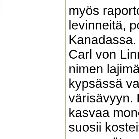
myös raporto
levinneitä, 
Kanadassa. 
Carl von Lin
nimen lajimä
kypsässä va
värisävyyn. 
kasvaa mone
suosii kostei