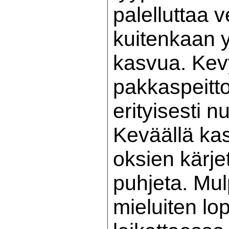
palelluttaa
kuitenkaan 
kasvua. Kevy
pakkaspeitto
erityisesti n
Keväällä kas
oksien kärje
puhjeta. Mul
mieluiten lo