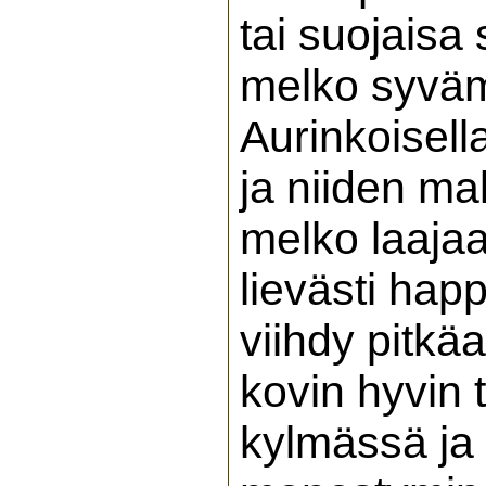
tai suojaisa
melko syvämu
Aurinkoisell
ja niiden ma
melko laajaa
lievästi hap
viihdy pitkä
kovin hyvin 
kylmässä ja