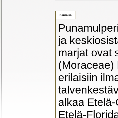
Kuvaus
Punamulperi
ja keskiosis
marjat ovat 
(Moraceae) 
erilaisiin il
talvenkestäv
alkaa Etelä-
Etelä-Florid