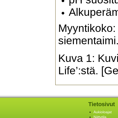
Alkuperä
Myyntikoko:
siementaimi
Kuva 1: Kuv
Life’:stä. [G
Tietosivut
Aukioloajat
Niittytila