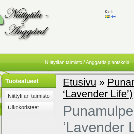
Kieli
Niittytilan taimisto / Änggårds plantskola
Etusivu
»
Punam
Tuotealueet
‘Lavender Life’)
Niittytilan taimisto
Punamulper
Ulkokoristeet
‘Lavender L